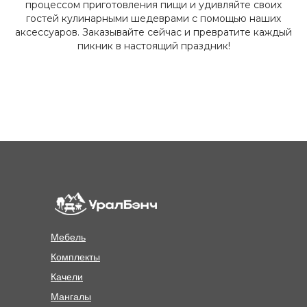
процессом приготовления пищи и удивляйте своих
гостей кулинарными шедеврами с помощью наших
аксессуаров. Заказывайте сейчас и превратите каждый
пикник в настоящий праздник!
Мебель
Комплекты
Качели
MENU
Мангалы