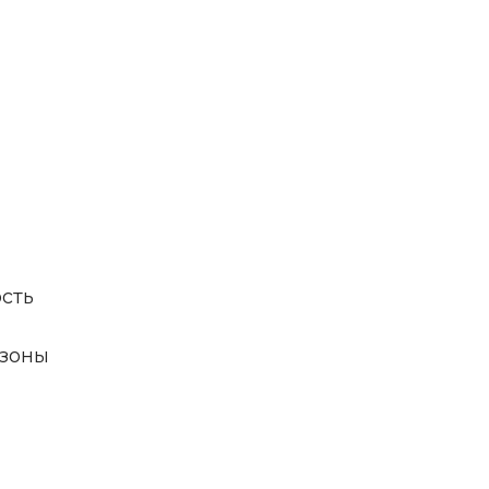
ость
 зоны