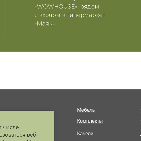
«WOWHOUSE», рядом
с входом в гипермаркет
«Маяк».
Мебель
Комплекты
м числе
Качели
ьзоваться веб-